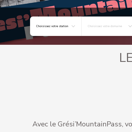
Choisissez votre station
Choisissez votre domaine
L
Avec le Grési’MountainPass, v